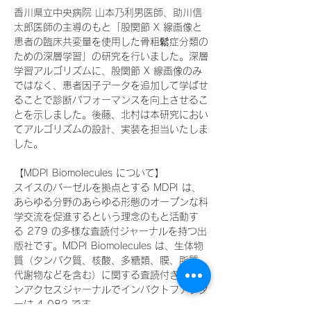
香川県立中央病院 山本乃利男医師、助川信
太郎医師の主導のもと「股関節 X 線画像と
患者の臨床共変量を使用した骨粗鬆症分類の
ための深層学習」の研究を行いました。深層
学習アルゴリズムに、股関節 X 線画像のみ
ではなく、患者因子データを追加して学ばせ
ることで診断パフォーマンスを向上させるこ
とを示しました。後藤、北村は本研究におい
てアルゴリズムの設計、実装を担当いたしま
した。
【MDPI Biomolecules について】 
スイスのバーゼルを拠点とする MDPI は、
あらゆる分野のあらゆる形態のオープンな科
学交流を促進するという理念のもと活動す
る 279 の多様な査読付ジャーナルを持つ出
版社です。MDPI Biomolecules は、生体物
質（タンパク質、核酸、多糖類、膜、脂質、
代謝物などを含む）に関する査読付きオープ
ンアクセスジャーナルでインパクトファクタ
ーは 4.082 です。